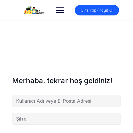
İçeriğe
atla
Giriş Yap/Kayıt Ol
Merhaba, tekrar hoş geldiniz!