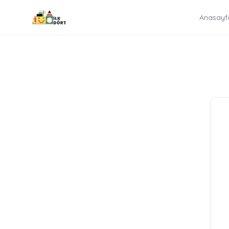
İçeriğe
Anasayf
atla