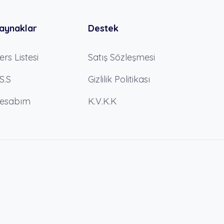
aynaklar
Destek
ers Listesi
Satış Sözleşmesi
.S.S
Gizlilik Politikası
esabım
K.V.K.K