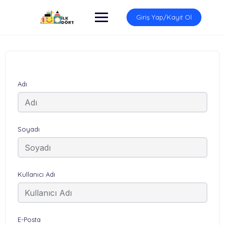
İçeriğe
atla
Giriş Yap/Kayıt Ol
Adı
Soyadı
Kullanıcı Adı
E-Posta