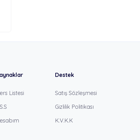
aynaklar
Destek
ers Listesi
Satış Sözleşmesi
.S.S
Gizlilik Politikası
esabım
K.V.K.K