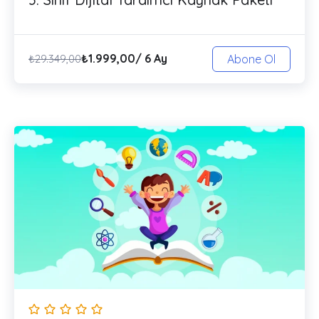
₺
1.999,00
/ 6 Ay
₺
29.349,00
Abone Ol