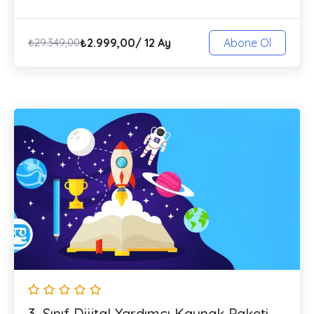
₺
2.999,00
/ 12 Ay
₺
29.349,00
Abone Ol
3. Sınıf Dijital Yardımcı Kaynak Paketi