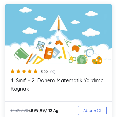
5.00
(10)
4. Sınıf – 2. Dönem Matematik Yardımcı
Kaynak
₺
899,99
/ 12 Ay
₺
4.890,00
Abone Ol