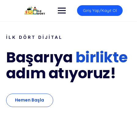
Giriş Yap/Kayıt Ol
İLK DÖRT DİJİTAL
Başarıya
birlikte
adım atıyoruz!
Hemen Başla