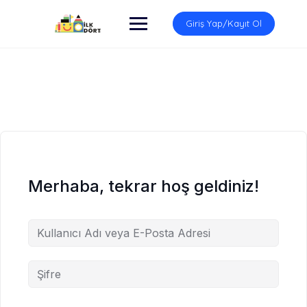
İçeriğe
atla
Giriş Yap/Kayıt Ol
Merhaba, tekrar hoş geldiniz!