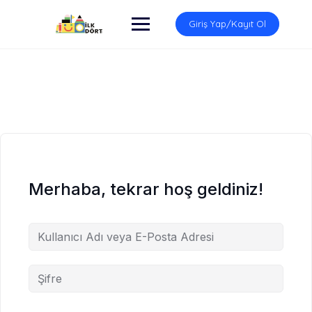
İçeriğe
atla
Giriş Yap/Kayıt Ol
Merhaba, tekrar hoş geldiniz!