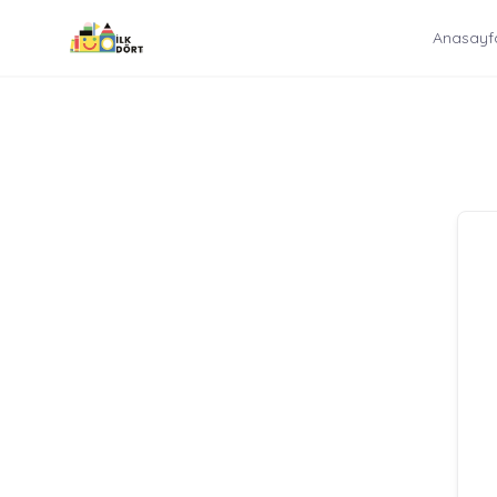
İçeriğe
Anasayf
atla