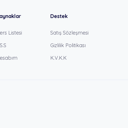
aynaklar
Destek
ers Listesi
Satış Sözleşmesi
.S.S
Gizlilik Politikası
esabım
K.V.K.K