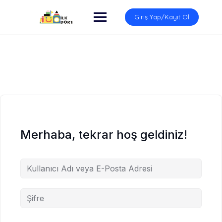
İçeriğe
atla
Giriş Yap/Kayıt Ol
Merhaba, tekrar hoş geldiniz!