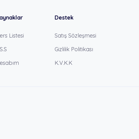
aynaklar
Destek
ers Listesi
Satış Sözleşmesi
.S.S
Gizlilik Politikası
esabım
K.V.K.K