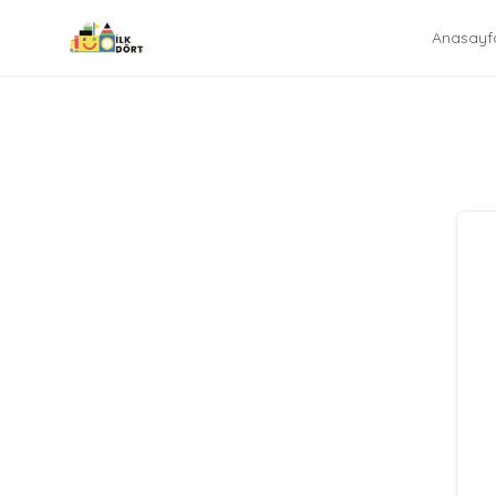
İçeriğe
Anasayf
atla