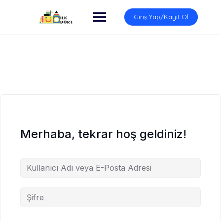
İçeriğe
atla
Giriş Yap/Kayıt Ol
Merhaba, tekrar hoş geldiniz!