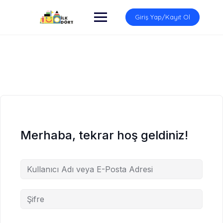
İçeriğe
atla
Giriş Yap/Kayıt Ol
Merhaba, tekrar hoş geldiniz!