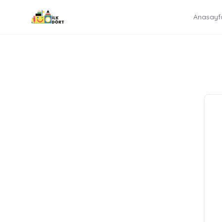
İçeriğe
Anasayf
atla