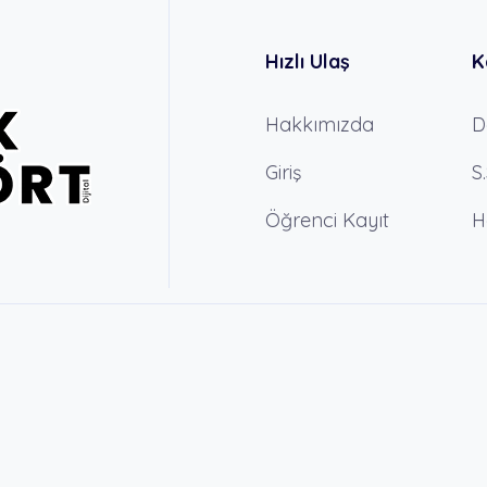
Hızlı Ulaş
K
Hakkımızda
D
Giriş
S
Öğrenci Kayıt
H