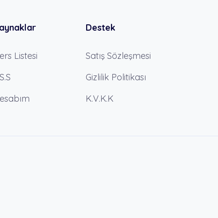
aynaklar
Destek
ers Listesi
Satış Sözleşmesi
.S.S
Gizlilik Politikası
esabım
K.V.K.K