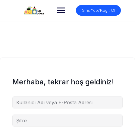
İçeriğe
atla
Giriş Yap/Kayıt Ol
Merhaba, tekrar hoş geldiniz!