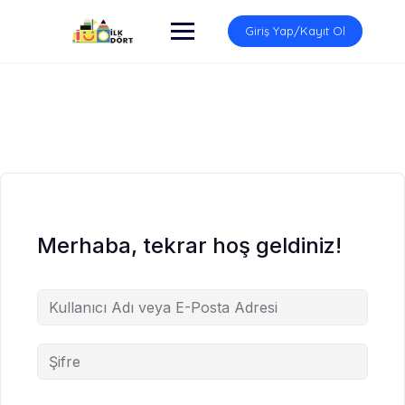
İçeriğe
atla
Giriş Yap/Kayıt Ol
Merhaba, tekrar hoş geldiniz!