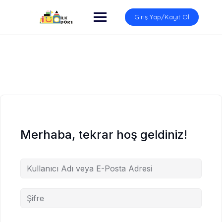
İçeriğe
atla
Giriş Yap/Kayıt Ol
Merhaba, tekrar hoş geldiniz!