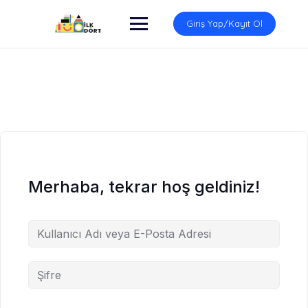
İçeriğe
atla
Giriş Yap/Kayıt Ol
Merhaba, tekrar hoş geldiniz!