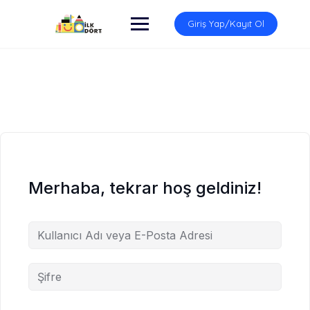
İçeriğe
atla
Giriş Yap/Kayıt Ol
Merhaba, tekrar hoş geldiniz!