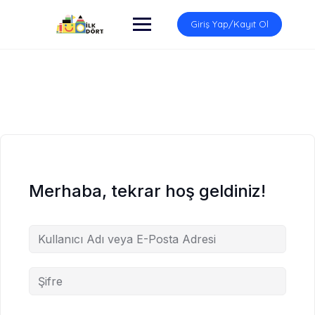
İçeriğe
atla
Giriş Yap/Kayıt Ol
Merhaba, tekrar hoş geldiniz!