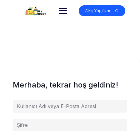
İçeriğe
atla
Giriş Yap/Kayıt Ol
Merhaba, tekrar hoş geldiniz!