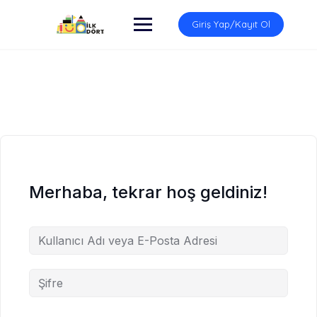
İçeriğe
atla
Giriş Yap/Kayıt Ol
Merhaba, tekrar hoş geldiniz!