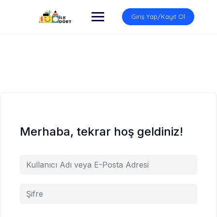
İçeriğe
atla
Giriş Yap/Kayıt Ol
Merhaba, tekrar hoş geldiniz!