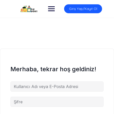
İçeriğe
atla
Giriş Yap/Kayıt Ol
Merhaba, tekrar hoş geldiniz!