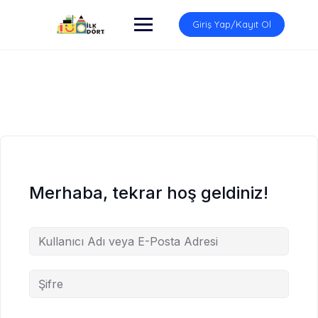
İçeriğe
atla
Giriş Yap/Kayıt Ol
Merhaba, tekrar hoş geldiniz!