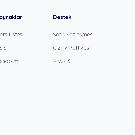
aynaklar
Destek
ers Listesi
Satış Sözleşmesi
.S.S
Gizlilik Politikası
esabım
K.V.K.K