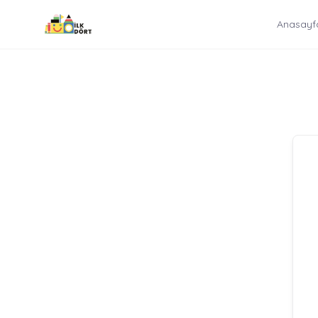
İçeriğe
Anasayf
atla