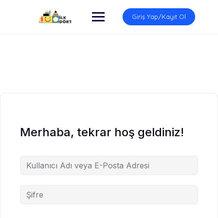
İçeriğe
atla
Giriş Yap/Kayıt Ol
Merhaba, tekrar hoş geldiniz!