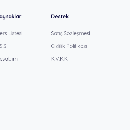
aynaklar
Destek
ers Listesi
Satış Sözleşmesi
.S.S
Gizlilik Politikası
esabım
K.V.K.K