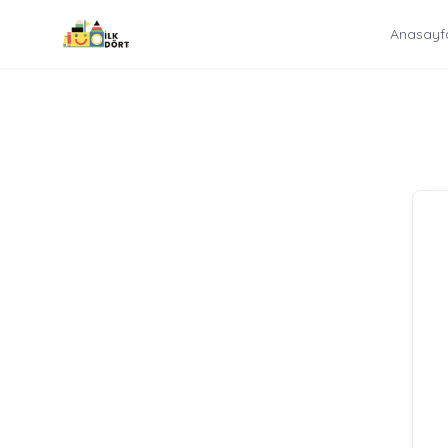
İçeriğe
Anasayf
atla