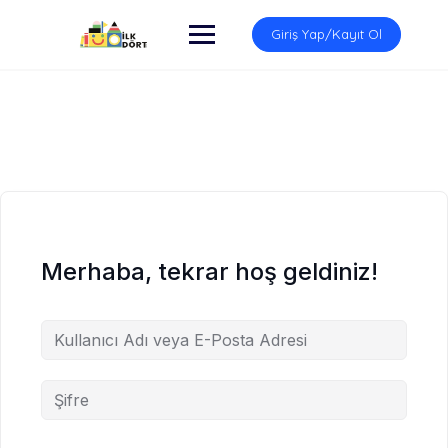
İçeriğe
atla
Giriş Yap/Kayıt Ol
Merhaba, tekrar hoş geldiniz!