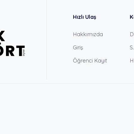
Hızlı Ulaş
K
Hakkımızda
D
Giriş
S
Öğrenci Kayıt
H