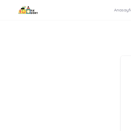
İçeriğe
Anasayf
atla