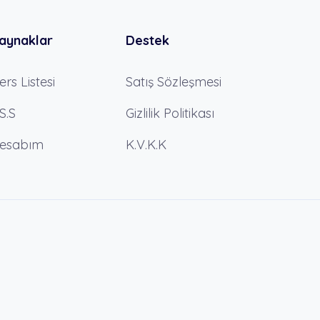
aynaklar
Destek
ers Listesi
Satış Sözleşmesi
.S.S
Gizlilik Politikası
esabım
K.V.K.K