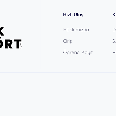
Hızlı Ulaş
K
Hakkımızda
D
Giriş
S
Öğrenci Kayıt
H