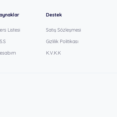
aynaklar
Destek
ers Listesi
Satış Sözleşmesi
.S.S
Gizlilik Politikası
esabım
K.V.K.K