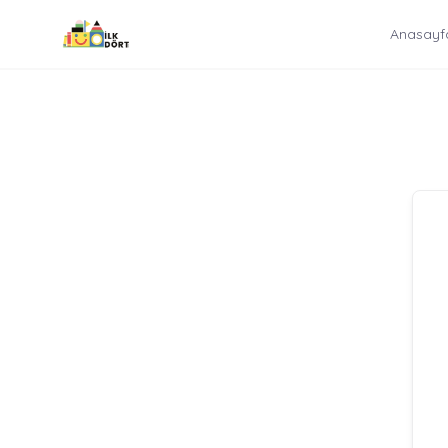
İçeriğe
Anasayf
atla