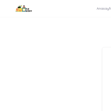
İçeriğe
Anasayf
atla