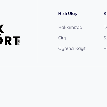
Hızlı Ulaş
K
Hakkımızda
D
Giriş
S
Öğrenci Kayıt
H