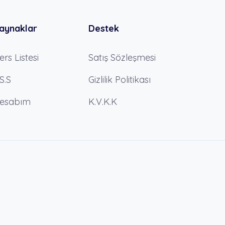
aynaklar
Destek
ers Listesi
Satış Sözleşmesi
.S.S
Gizlilik Politikası
esabım
K.V.K.K