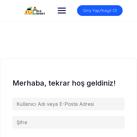
İçeriğe
atla
Giriş Yap/Kayıt Ol
Merhaba, tekrar hoş geldiniz!