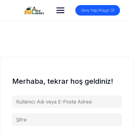
İçeriğe
atla
Giriş Yap/Kayıt Ol
Merhaba, tekrar hoş geldiniz!