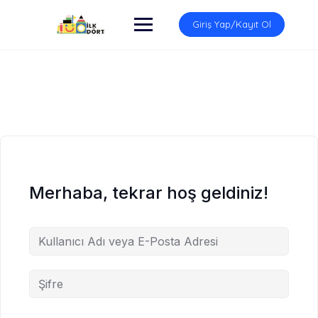
İçeriğe
atla
Giriş Yap/Kayıt Ol
Merhaba, tekrar hoş geldiniz!