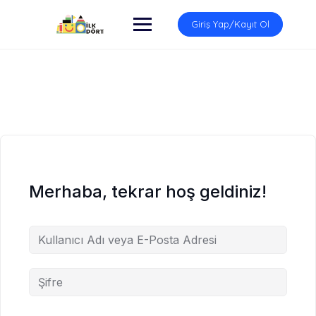
İçeriğe
atla
Giriş Yap/Kayıt Ol
Merhaba, tekrar hoş geldiniz!