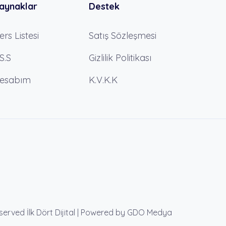
aynaklar
Destek
ers Listesi
Satış Sözleşmesi
.S.S
Gizlilik Politikası
esabım
K.V.K.K
eserved İlk Dört Dijital | Powered by GDO Medya