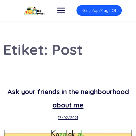
İçeriğe
atla
Giriş Yap/Kayıt Ol
Etiket:
Post
Ask your friends in the neighbourhood
about me
17/02/2021