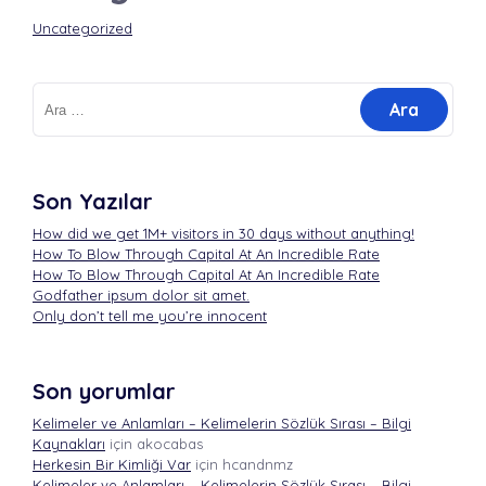
Uncategorized
Arama:
Son Yazılar
How did we get 1M+ visitors in 30 days without anything!
How To Blow Through Capital At An Incredible Rate
How To Blow Through Capital At An Incredible Rate
Godfather ipsum dolor sit amet.
Only don’t tell me you’re innocent
Son yorumlar
Kelimeler ve Anlamları – Kelimelerin Sözlük Sırası – Bilgi
Kaynakları
için
akocabas
Herkesin Bir Kimliği Var
için
hcandnmz
Kelimeler ve Anlamları – Kelimelerin Sözlük Sırası – Bilgi