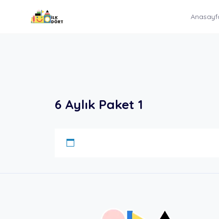
İçeriğe
Anasayf
atla
6 Aylık Paket 1