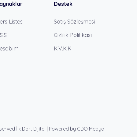
aynaklar
Destek
ers Listesi
Satış Sözleşmesi
.S.S
Gizlilik Politikası
esabım
K.V.K.K
eserved İlk Dört Dijital | Powered by GDO Medya