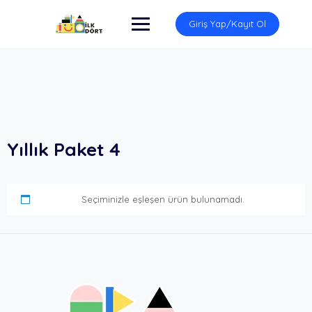
İçeriğe
atla
Giriş Yap/Kayıt Ol
Yıllık Paket 4
Seçiminizle eşleşen ürün bulunamadı.