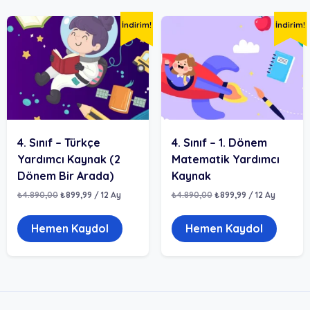
İndirim!
İndirim!
4. Sınıf – Türkçe
4. Sınıf – 1. Dönem
Yardımcı Kaynak (2
Matematik Yardımcı
Dönem Bir Arada)
Kaynak
Orijinal
Şu
Orijinal
Şu
₺
4.890,00
₺
899,99
/ 12 Ay
₺
4.890,00
₺
899,99
/ 12 Ay
fiyat:
andaki
fiyat:
andaki
₺4.890,00.
fiyat:
₺4.890,00.
fiyat:
₺899,99.
₺899,99.
Hemen Kaydol
Hemen Kaydol