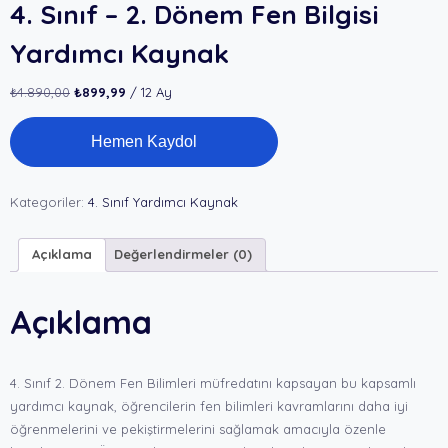
4. Sınıf – 2. Dönem Fen Bilgisi
Yardımcı Kaynak
Orijinal
Şu
₺
4.890,00
₺
899,99
/ 12 Ay
fiyat:
andaki
4.
₺4.890,00.
fiyat:
Hemen Kaydol
Sınıf
₺899,99.
-
2.
Dönem
Kategoriler:
4. Sınıf Yardımcı Kaynak
Fen
Bilgisi
Açıklama
Değerlendirmeler (0)
Yardımcı
Kaynak
adet
Açıklama
4. Sınıf 2. Dönem Fen Bilimleri müfredatını kapsayan bu kapsamlı
yardımcı kaynak, öğrencilerin fen bilimleri kavramlarını daha iyi
öğrenmelerini ve pekiştirmelerini sağlamak amacıyla özenle