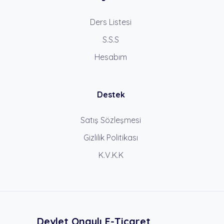
Ders Listesi
S.S.S
Hesabım
Destek
Satış Sözleşmesi
Gizlilik Politikası
K.V.K.K
Devlet Onaylı E-Ticaret