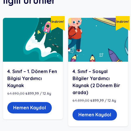
İlgili ürünler
İndirim!
İndirim!
4. Sınıf – 1. Dönem Fen
4. Sınıf – Sosyal
Bilgisi Yardımcı
Bilgiler Yardımcı
Kaynak
Kaynak (2 Dönem Bir
arada)
Orijinal
Şu
₺
4.890,00
₺
899,99
/ 12 Ay
fiyat:
andaki
Orijinal
Şu
₺
4.899,00
₺
899,99
/ 12 Ay
₺4.890,00.
fiyat:
fiyat:
andaki
₺899,99.
Hemen Kaydol
₺4.899,00.
fiyat:
₺899,99.
Hemen Kaydol